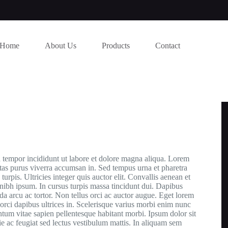
Home
About Us
Products
Contact
d tempor incididunt ut labore et dolore magna aliqua. Lorem
stas purus viverra accumsan in. Sed tempus urna et pharetra
urpis. Ultricies integer quis auctor elit. Convallis aenean et
 nibh ipsum. In cursus turpis massa tincidunt dui. Dapibus
ida arcu ac tortor. Non tellus orci ac auctor augue. Eget lorem
rci dapibus ultrices in. Scelerisque varius morbi enim nunc
tum vitae sapien pellentesque habitant morbi. Ipsum dolor sit
ie ac feugiat sed lectus vestibulum mattis. In aliquam sem