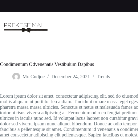
Skip
to
content
Condimentum Odvenenatis Vestibulum Dapibus
Mr. Cudjoe
December 24, 2021
Trends
Lorem ipsum dolor sit amet, consectetur adipiscing elit, sed do eiusmo
mollis aliquam ut porttitor leo a diam. Tincidunt ornare massa eget ege
pharetra massa massa ultricies. Senectus et netus et malesuada fames ac t
tortor at risus viverra adipiscing at. Fermentum odio eu feugiat pretium
ultrices in iaculis nunc sed. Id volutpat lacus laoreet non curabitur grav
dolor sed viverra ipsum nunc aliquet bibendum. Donec ac odio tempor o
faucibus a pellentesque sit amet. Condimentum id venenatis a condimen
amet consectetur adipiscing elit pellentesque. Sapien faucibus et molest