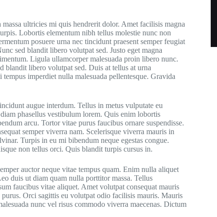
 massa ultricies mi quis hendrerit dolor. Amet facilisis magna
turpis. Lobortis elementum nibh tellus molestie nunc non
 fermentum posuere urna nec tincidunt praesent semper feugiat
nc sed blandit libero volutpat sed. Justo eget magna
dimentum. Ligula ullamcorper malesuada proin libero nunc.
 blandit libero volutpat sed. Duis at tellus at urna
mi tempus imperdiet nulla malesuada pellentesque. Gravida
incidunt augue interdum. Tellus in metus vulputate eu
 diam phasellus vestibulum lorem. Quis enim lobortis
bendum arcu. Tortor vitae purus faucibus ornare suspendisse.
equat semper viverra nam. Scelerisque viverra mauris in
ulvinar. Turpis in eu mi bibendum neque egestas congue.
ue non tellus orci. Quis blandit turpis cursus in.
semper auctor neque vitae tempus quam. Enim nulla aliquet
 Leo duis ut diam quam nulla porttitor massa. Tellus
psum faucibus vitae aliquet. Amet volutpat consequat mauris
purus. Orci sagittis eu volutpat odio facilisis mauris. Mauris
ger malesuada nunc vel risus commodo viverra maecenas. Dictum