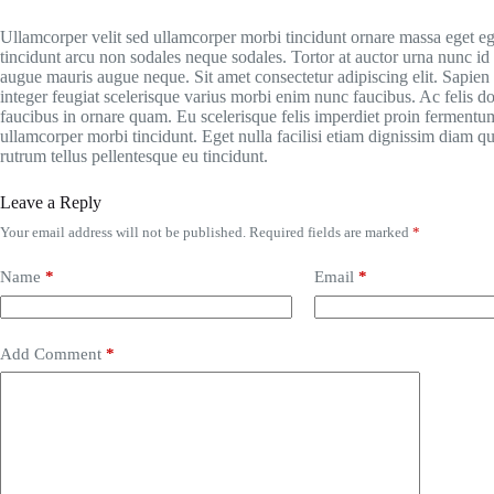
Ullamcorper velit sed ullamcorper morbi tincidunt ornare massa eget e
tincidunt arcu non sodales neque sodales. Tortor at auctor urna nunc i
augue mauris augue neque. Sit amet consectetur adipiscing elit. Sapien 
integer feugiat scelerisque varius morbi enim nunc faucibus. Ac felis d
faucibus in ornare quam. Eu scelerisque felis imperdiet proin fermentum
ullamcorper morbi tincidunt. Eget nulla facilisi etiam dignissim diam qui
rutrum tellus pellentesque eu tincidunt.
Leave a Reply
Your email address will not be published.
Required fields are marked
*
Name
*
Email
*
Add Comment
*