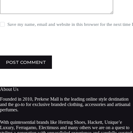
Save my name, email and website in this browser for the next time
POST COMMENT
About Us
Founded in 2010, Prekese Mall is the leading online style destination
and the go-to for exclusive branded clothing, accessories and artisanal
perfumes.
With quintessential brands like Herring Shoes, Hackett, Unique’e
Luxury, Ferragamo, Electimuss and many others we are on a quest to
styling a generation with unparalleled experience and carefully curated