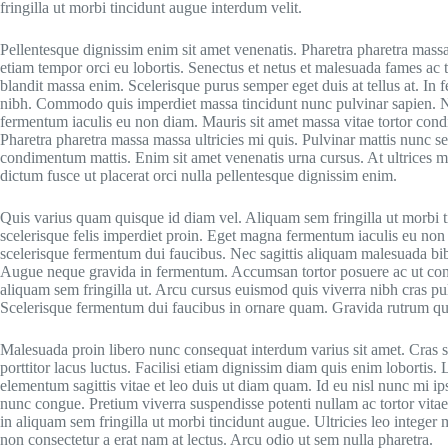
fringilla ut morbi tincidunt augue interdum velit.
Pellentesque dignissim enim sit amet venenatis. Pharetra pharetra massa
etiam tempor orci eu lobortis. Senectus et netus et malesuada fames ac 
blandit massa enim. Scelerisque purus semper eget duis at tellus at. In
nibh. Commodo quis imperdiet massa tincidunt nunc pulvinar sapien. Nu
fermentum iaculis eu non diam. Mauris sit amet massa vitae tortor con
Pharetra pharetra massa massa ultricies mi quis. Pulvinar mattis nunc sed
condimentum mattis. Enim sit amet venenatis urna cursus. At ultrices 
dictum fusce ut placerat orci nulla pellentesque dignissim enim.
Quis varius quam quisque id diam vel. Aliquam sem fringilla ut morbi t
scelerisque felis imperdiet proin. Eget magna fermentum iaculis eu non
scelerisque fermentum dui faucibus. Nec sagittis aliquam malesuada bi
Augue neque gravida in fermentum. Accumsan tortor posuere ac ut cons
aliquam sem fringilla ut. Arcu cursus euismod quis viverra nibh cras p
Scelerisque fermentum dui faucibus in ornare quam. Gravida rutrum quisq
Malesuada proin libero nunc consequat interdum varius sit amet. Cras 
porttitor lacus luctus. Facilisi etiam dignissim diam quis enim lobortis.
elementum sagittis vitae et leo duis ut diam quam. Id eu nisl nunc mi i
nunc congue. Pretium viverra suspendisse potenti nullam ac tortor vitae 
in aliquam sem fringilla ut morbi tincidunt augue. Ultricies leo inte
non consectetur a erat nam at lectus. Arcu odio ut sem nulla pharetra.